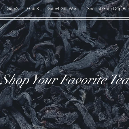
Gate2
Gate3
Gate4 Gift Ware
Special Gate-Drip Ba
Shop Your Favorite Tea