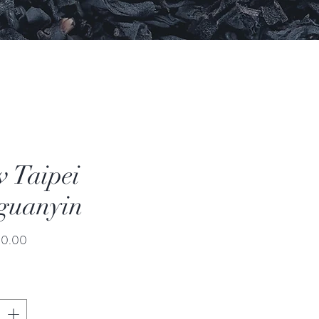
 Taipei
guanyin
價
00.00
格