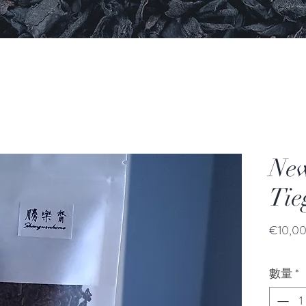
New
Tie
€10,0
數量
*