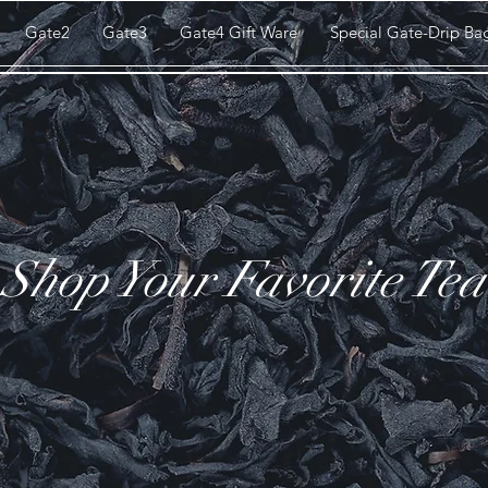
Gate2
Gate3
Gate4 Gift Ware
Special Gate-Drip Ba
Shop Your Favorite Tea