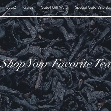
Gate2
Gate3
Gate4 Gift Ware
Special Gate-Drip Ba
Shop Your Favorite Tea