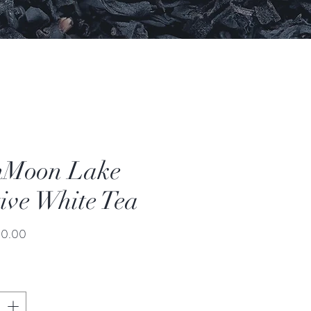
nMoon Lake
ive White Tea
價
00.00
格