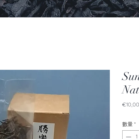
Su
Nat
€10,0
數量
*